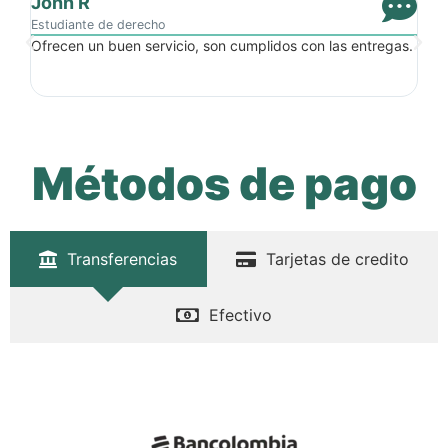
John R
Na
Estudiante de derecho
Est
Ofrecen un buen servicio, son cumplidos con las entregas.
Ma
pr
Métodos de pago
Transferencias
Tarjetas de credito
Efectivo